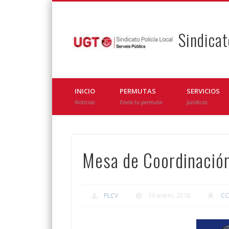
Sindicat
Facebook
Twitter
INICIO
PERMUTAS
SERVICIOS
Noticias
Envía tu permuta
Jurídicos
Mesa de Coordinació
PLCV
19 enero, 2018
CO