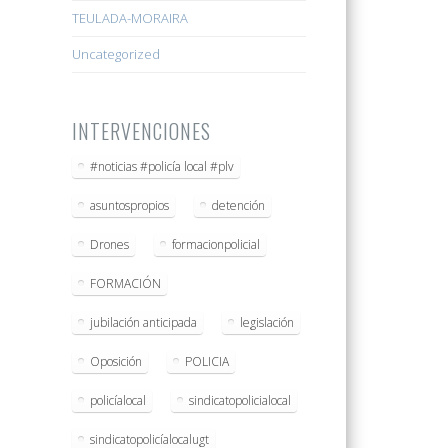
TEULADA-MORAIRA
Uncategorized
INTERVENCIONES
#noticias #policía local #plv
asuntospropios
detención
Drones
formacionpolicial
FORMACIÓN
jubilación anticipada
legislación
Oposición
POLICIA
policíalocal
sindicatopolicialocal
sindicatopolicíalocalugt