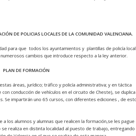
ACIÓN DE POLICIAS LOCALES DE LA COMUNIDAD VALENCIANA.
dad para que todos los ayuntamientos y plantillas de policía local
 numerosos cambios que introduce respecto a la ley anterior.
PLAN DE FORMACIÓN
stas áreas, jurídico; tráfico y policía administrativa; y en táctica
 con conducción de vehículos en el circuito de Cheste), se duplica
s. Se impartirán uno 65 cursos, con diferentes ediciones , de est
 a los alumnos y alumnas que realicen la formación,se les pague 
 se realiza en distinta localidad al puesto de trabajo, entregando
ión de Valencia en el que se realiza de esta manera.