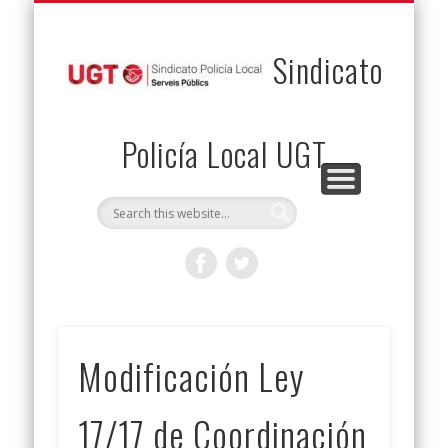
PERMUTAS
CONTACTO
VENTAJAS
AFILIACIÓN
SERVICIOS
INICIO
Envía tu permuta
Noticias
Descuentos
Federación
Jurídicos
Solicitud
Sindicato
Policía Local UGT
Modificación Ley
17/17 de Coordinación