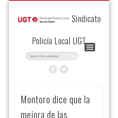
PERMUTAS
CONTACTO
VENTAJAS
AFILIACIÓN
SERVICIOS
INICIO
Envía tu permuta
Noticias
Descuentos
Federación
Jurídicos
Solicitud
Sindicato
Policía Local UGT
Montoro dice que la
mejora de las