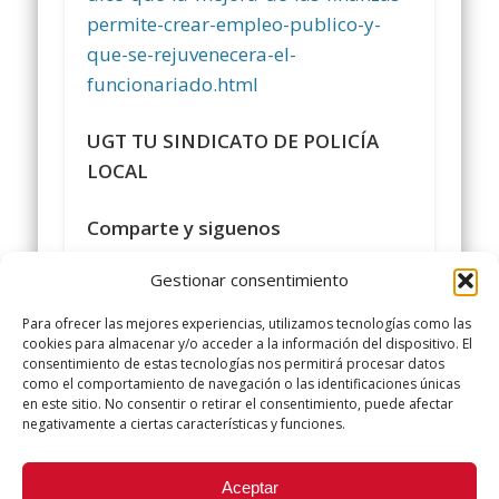
permite-crear-empleo-publico-y-
que-se-rejuvenecera-el-
funcionariado.html
UGT TU SINDICATO DE POLICÍA
LOCAL
Comparte y siguenos
en
https://www.facebook.com/policialocalu
Gestionar consentimiento
#
sindicatopolicialocalugt
#UGT
Para ofrecer las mejores experiencias, utilizamos tecnologías como las
google.com/+SindicatoPolicíaLocalUGT
cookies para almacenar y/o acceder a la información del dispositivo. El
consentimiento de estas tecnologías nos permitirá procesar datos
twitter.com/UGTPoliciaLocal
como el comportamiento de navegación o las identificaciones únicas
http://www.policialocalugt.es
en este sitio. No consentir o retirar el consentimiento, puede afectar
negativamente a ciertas características y funciones.
Did you like this article? Share it with your friends!
Aceptar