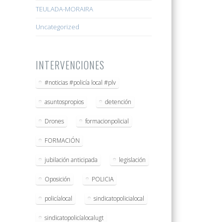
TEULADA-MORAIRA
Uncategorized
INTERVENCIONES
#noticias #policía local #plv
asuntospropios
detención
Drones
formacionpolicial
FORMACIÓN
jubilación anticipada
legislación
Oposición
POLICIA
policíalocal
sindicatopolicialocal
sindicatopolicíalocalugt