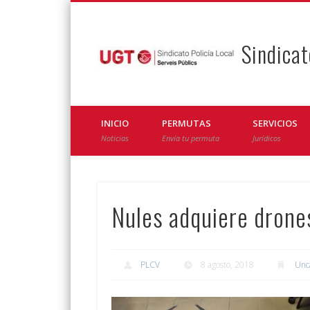
Sindicat
Facebook
Twitter
INICIO
PERMUTAS
SERVICIOS
Noticias
Envía tu permuta
Jurídicos
Nules adquiere drones
PLCV
8 agosto, 2018
Unc