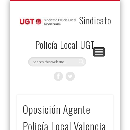
PERMUTAS
CONTACTO
VENTAJAS
AFILIACIÓN
SERVICIOS
INICIO
Envía tu permuta
Noticias
Descuentos
Federación
Jurídicos
Solicitud
Sindicato
Policía Local UGT
Oposición Agente
Policía Local Valencia