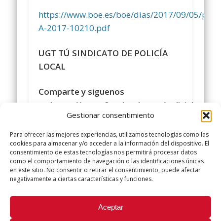
https://www.boe.es/boe/dias/2017/09/05/pdf
A-2017-10210.pdf
UGT TÚ SINDICATO DE POLICÍA
LOCAL
Comparte y siguenos
en
https://www.facebook.com/policialocalu
Gestionar consentimiento
#
sindicatopolicialocalugt
#UGT
Para ofrecer las mejores experiencias, utilizamos tecnologías como las
+Sindicato Policía Local UGT
cookies para almacenar y/o acceder a la información del dispositivo. El
consentimiento de estas tecnologías nos permitirá procesar datos
twitter.com/UGTPoliciaLocal
como el comportamiento de navegación o las identificaciones únicas
http://www.policialocalugt.es
en este sitio. No consentir o retirar el consentimiento, puede afectar
negativamente a ciertas características y funciones.
Did you like this article? Share it with your friends!
Aceptar
Tweet