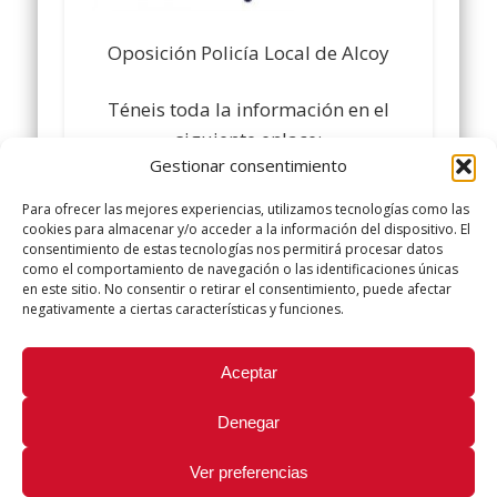
Oposición Policía Local de Alcoy
Téneis toda la información en el
siguiente enlace:
Gestionar consentimiento
http://www.gva.es/pdf/EP65499_es_amp.pdf
Comparte y siguenos en
Para ofrecer las mejores experiencias, utilizamos tecnologías como las
www.facebook.com/policialocalugt
cookies para almacenar y/o acceder a la información del dispositivo. El
consentimiento de estas tecnologías nos permitirá procesar datos
Twitter @ugtpolicialocal
como el comportamiento de navegación o las identificaciones únicas
www.policialocalugt.es
en este sitio. No consentir o retirar el consentimiento, puede afectar
negativamente a ciertas características y funciones.
Did you like this article? Share it with your friends!
Aceptar
Tweet
Denegar
Ver preferencias