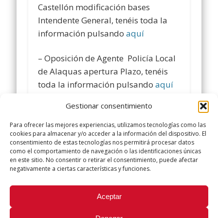
Castellón modificación bases
Intendente General, tenéis toda la
información pulsando
aquí
– Oposición de Agente Policía Local
de Alaquas apertura Plazo, tenéis
toda la información pulsando
aquí
Gestionar consentimiento
Comparte y siguenos en
www.facebook.com/policialocalugt
Para ofrecer las mejores experiencias, utilizamos tecnologías como las
cookies para almacenar y/o acceder a la información del dispositivo. El
consentimiento de estas tecnologías nos permitirá procesar datos
Twitter @ugtpolicialocal
como el comportamiento de navegación o las identificaciones únicas
www.policialocalugt.es
en este sitio. No consentir o retirar el consentimiento, puede afectar
negativamente a ciertas características y funciones.
Did you like this article? Share it with your friends!
Aceptar
Tweet