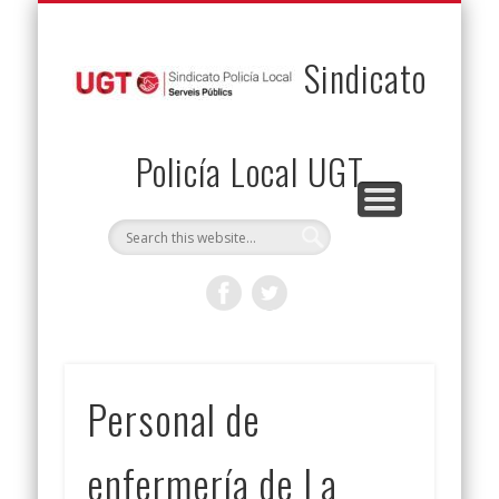
PERMUTAS
CONTACTO
VENTAJAS
AFILIACIÓN
SERVICIOS
INICIO
Envía tu permuta
Noticias
Descuentos
Federación
Jurídicos
Solicitud
Sindicato
Policía Local UGT
Personal de
enfermería de La