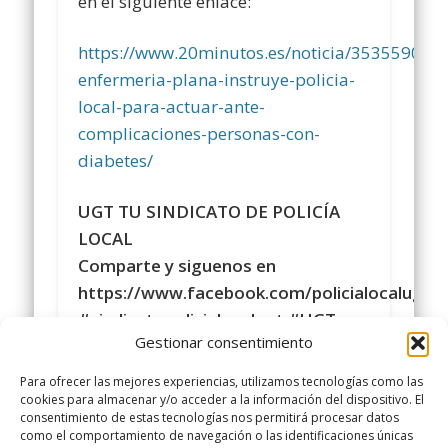
en el siguiente enlace:
https://www.20minutos.es/noticia/3535590/0/
enfermeria-plana-instruye-policia-
local-para-actuar-ante-
complicaciones-personas-con-
diabetes/
UGT TU SINDICATO DE POLICÍA
LOCAL
Comparte y siguenos en
https://www.facebook.com/policialocalugt
#sindicatopolicialocalugt #UGT
Gestionar consentimiento
Instagram
@sindicatopolicialocalugt
Para ofrecer las mejores experiencias, utilizamos tecnologías como las
+Sindicato Policía Local UGT UGT
cookies para almacenar y/o acceder a la información del dispositivo. El
consentimiento de estas tecnologías nos permitirá procesar datos
twitter.com/UGTPoliciaLocal
como el comportamiento de navegación o las identificaciones únicas