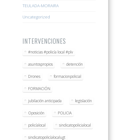
TEULADA-MORAIRA
Uncategorized
INTERVENCIONES
#noticias #policía local #plv
asuntospropios
detención
Drones
formacionpolicial
FORMACIÓN
jubilación anticipada
legislación
Oposición
POLICIA
policíalocal
sindicatopolicialocal
sindicatopolicíalocalugt