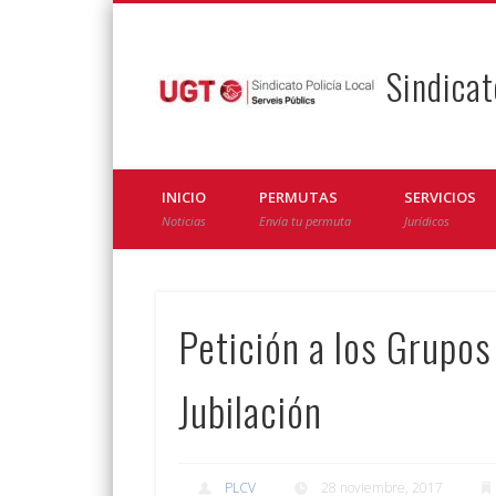
Sindicat
Facebook
Twitter
INICIO
PERMUTAS
SERVICIOS
Noticias
Envía tu permuta
Jurídicos
Petición a los Grupos
Jubilación
PLCV
28 noviembre, 2017