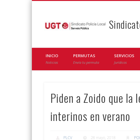
Sindicat
Facebook
Twitter
INICIO
PERMUTAS
SERVICIOS
Noticias
Envía tu permuta
Jurídicos
Piden a Zoido que la 
interinos en verano
PLCV
28 mayo, 2018
PO