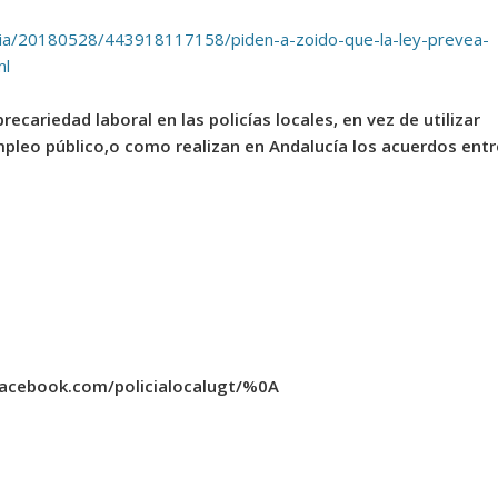
ncia/20180528/443918117158/piden-a-zoido-que-la-ley-prevea-
ml
ecariedad laboral en las policías locales, en vez de utilizar
leo público,o como realizan en Andalucía los acuerdos entr
facebook.com/policialocalugt/%0A