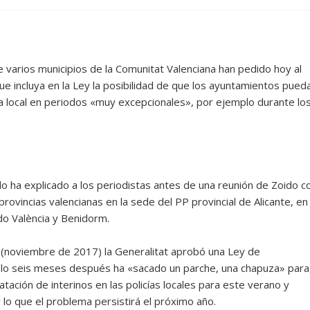
e varios municipios de la Comunitat Valenciana han pedido hoy al
 que incluya en la Ley la posibilidad de que los ayuntamientos pued
cía local en periodos «muy excepcionales», por ejemplo durante lo
 lo ha explicado a los periodistas antes de una reunión de Zoido c
rovincias valencianas en la sede del PP provincial de Alicante, en
ado València y Benidorm.
(noviembre de 2017) la Generalitat aprobó una Ley de
solo seis meses después ha «sacado un parche, una chapuza» para
atación de interinos en las policías locales para este verano y
lo que el problema persistirá el próximo año.