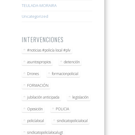
TEULADA-MORAIRA
Uncategorized
INTERVENCIONES
#noticias #policía local #plv
asuntospropios
detención
Drones
formacionpolicial
FORMACIÓN
jubilación anticipada
legislación
Oposición
POLICIA
policíalocal
sindicatopolicialocal
sindicatopolicíalocalugt