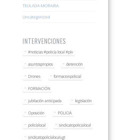
TEULADA-MORAIRA
Uncategorized
INTERVENCIONES
#noticias #policía local #plv
asuntospropios
detención
Drones
formacionpolicial
FORMACIÓN
jubilación anticipada
legislación
Oposición
POLICIA
policíalocal
sindicatopolicialocal
sindicatopolicíalocalugt