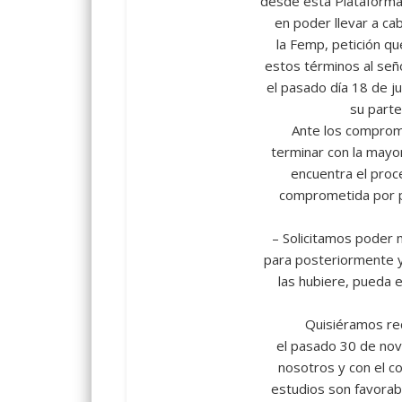
desde esta Plataforma 
en poder llevar a cab
la Femp, petición qu
estos términos al seño
el pasado día 18 de j
su parte
Ante los compromi
terminar con la mayor
encuentra el proce
comprometida por pa
– Solicitamos poder m
para posteriormente y
las hubiere, pueda e
Quisiéramos rec
el pasado 30 de no
nosotros y con el co
estudios son favorab