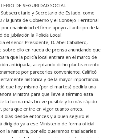
STERIO DE SEGURIDAD SOCIAL
Subsecretario y Secretario de Estado, como
27 la Junta de Gobierno y el Consejo Territorial
por unanimidad el firme apoyo al anticipo de la
 de jubilación la Policía Local.
día el señor Presidente, D. Abel Caballero,
 sobre ello en rueda de prensa anunciando que
ara que la policía local entrara en el marco de
ación anticipada, aceptando dicho planteamiento
enamente por parecerles conveniente. Calificó
iertamente histórica y de la mayor importancia.
ió que hoy mismo (por el martes) pediría una
señora Ministra para que lleve a término esta
a de la forma más breve posible y lo más rápido
, para que entre en vigor cuanto antes.
 3 días desde entonces y a buen seguro el
 dirigido ya a ese Ministerio de forma oficial
con la Ministra, por ello queremos trasladarles