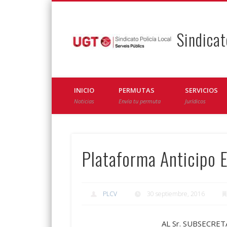
Sindicat
Facebook
Twitter
INICIO
PERMUTAS
SERVICIOS
Noticias
Envía tu permuta
Jurídicos
Plataforma Anticipo E
PLCV
30 septiembre, 2016
AL Sr. SUBSECRET