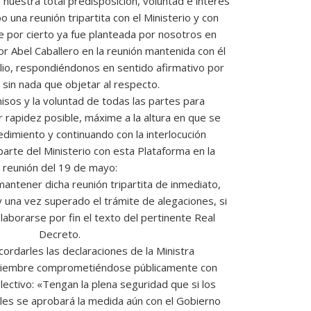
nuestra total predisposición, voluntad e interés
o una reunión tripartita con el Ministerio y con
e por cierto ya fue planteada por nosotros en
r Abel Caballero en la reunión mantenida con él
ulio, respondiéndonos en sentido afirmativo por
 sin nada que objetar al respecto.
sos y la voluntad de todas las partes para
 rapidez posible, máxime a la altura en que se
dimiento y continuando con la interlocución
rte del Ministerio con esta Plataforma en la
reunión del 19 de mayo:
antener dicha reunión tripartita de inmediato,
 una vez superado el trámite de alegaciones, si
laborarse por fin el texto del pertinente Real
Decreto.
ordarles las declaraciones de la Ministra
viembre comprometiéndose públicamente con
lectivo: «Tengan la plena seguridad que si los
les se aprobará la medida aún con el Gobierno