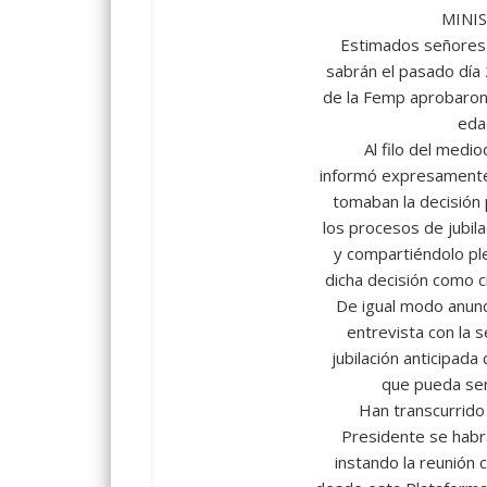
MINI
Estimados señores 
sabrán el pasado día 
de la Femp aprobaron 
edad
Al filo del medio
informó expresamente
tomaban la decisión p
los procesos de jubil
y compartiéndolo pl
dicha decisión como c
De igual modo anunc
entrevista con la 
jubilación anticipad
que pueda ser
Han transcurrido
Presidente se habrá
instando la reunión 