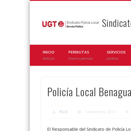
Sindicat
Facebook
Twitter
INICIO
PERMUTAS
SERVICIOS
Noticias
Envía tu permuta
Jurídicos
Policía Local Benagu
PLCV
14 diciembre, 2016
​El Responsable del Sindicato de Policía 