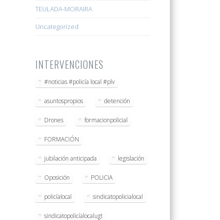
TEULADA-MORAIRA
Uncategorized
INTERVENCIONES
#noticias #policía local #plv
asuntospropios
detención
Drones
formacionpolicial
FORMACIÓN
jubilación anticipada
legislación
Oposición
POLICIA
policíalocal
sindicatopolicialocal
sindicatopolicíalocalugt