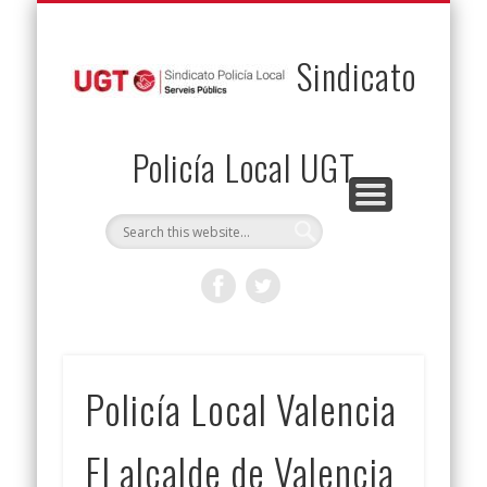
PERMUTAS
CONTACTO
VENTAJAS
AFILIACIÓN
SERVICIOS
INICIO
Envía tu permuta
Noticias
Descuentos
Federación
Jurídicos
Solicitud
Sindicato
Policía Local UGT
Policía Local Valencia
El alcalde de Valencia