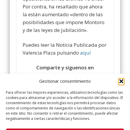
Por contra, ha resaltado que ahora
la están aumentado «dentro de las
posibilidades que impone Montoro
y de las leyes de jubilación».
Puedes leer la Noticia Publicada por
Valencia Plaza pulsando
aquí
Comparte y siguenos en
https://www.facebook.com/policialocalugt
Gestionar consentimiento
#sindicatopolicialocalugt#UGT
Para ofrecer las mejores experiencias, utilizamos tecnologías como las
+Sindicato Policía Local UGT
cookies para almacenar y/o acceder a la información del dispositivo. El
consentimiento de estas tecnologías nos permitirá procesar datos
twitter.com/UGTPoliciaLocal
como el comportamiento de navegación o las identificaciones únicas
http://www.policialocalugt.es
en este sitio. No consentir o retirar el consentimiento, puede afectar
negativamente a ciertas características y funciones.