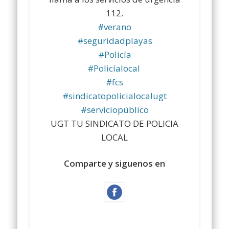
112.
#
verano
#
seguridadplayas
#
Policía
#
Policíalocal
#
fcs
#
sindicatopolicialocalugt
#
serviciopúblico
UGT TU SINDICATO DE POLICIA
LOCAL
Comparte y siguenos en