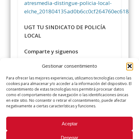
atresmedia-distingue-policia-local-
elche_201804135ad0b6cc0cf264760ec61800.
UGT TU SINDICATO DE POLICÍA
LOCAL
Comparte y siguenos
en
https://www.facebook.com/policialocalu
Gestionar consentimiento
#
sindicatopolicialocalugt
#UGT
Para ofrecer las mejores experiencias, utilizamos tecnologías como las
+Sindicato Policía Local UGT UGT
cookies para almacenar y/o acceder a la información del dispositivo. El
consentimiento de estas tecnologías nos permitirá procesar datos
twitter.com/UGTPoliciaLocal
como el comportamiento de navegación o las identificaciones únicas
http://www.policialocalugt.es
en este sitio. No consentir o retirar el consentimiento, puede afectar
negativamente a ciertas características y funciones.
Did you like this article? Share it with your friends!
Aceptar
Tweet
Denegar