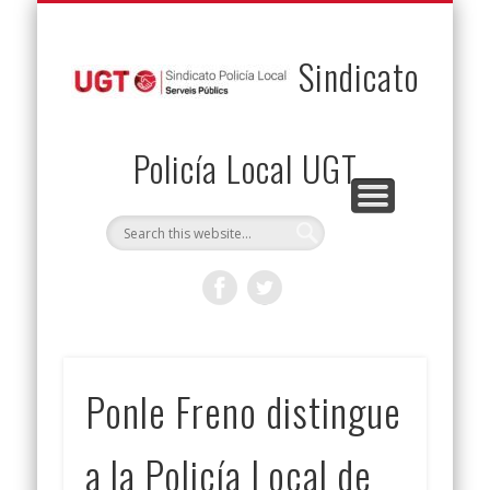
PERMUTAS
CONTACTO
VENTAJAS
AFILIACIÓN
SERVICIOS
INICIO
Envía tu permuta
Noticias
Descuentos
Federación
Jurídicos
Solicitud
Sindicato
Policía Local UGT
Ponle Freno distingue
a la Policía Local de