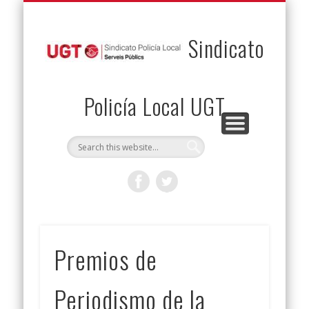
PERMUTAS
CONTACTO
VENTAJAS
AFILIACIÓN
SERVICIOS
INICIO
Envía tu permuta
Noticias
Descuentos
Federación
Jurídicos
Solicitud
Sindicato
Policía Local UGT
Premios de
Periodismo de la