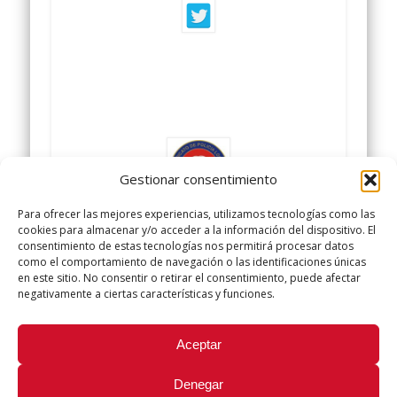
Gestionar consentimiento
Para ofrecer las mejores experiencias, utilizamos tecnologías como las
cookies para almacenar y/o acceder a la información del dispositivo. El
SINDICATO POLICIA LOCAL
consentimiento de estas tecnologías nos permitirá procesar datos
como el comportamiento de navegación o las identificaciones únicas
UGT
en este sitio. No consentir o retirar el consentimiento, puede afectar
negativamente a ciertas características y funciones.
Did you like this article? Share it with your friends!
Aceptar
Tweet
Denegar