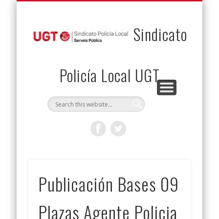
PERMUTAS
CONTACTO
VENTAJAS
AFILIACIÓN
SERVICIOS
INICIO
Envía tu permuta
Noticias
Descuentos
Federación
Jurídicos
Solicitud
Sindicato
Policía Local UGT
Publicación Bases 09
Plazas Agente Policia