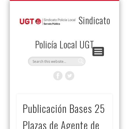
PERMUTAS
CONTACTO
VENTAJAS
AFILIACIÓN
SERVICIOS
INICIO
Envía tu permuta
Noticias
Descuentos
Federación
Jurídicos
Solicitud
Sindicato
Policía Local UGT
Publicación Bases 25
Plazas de Agente de