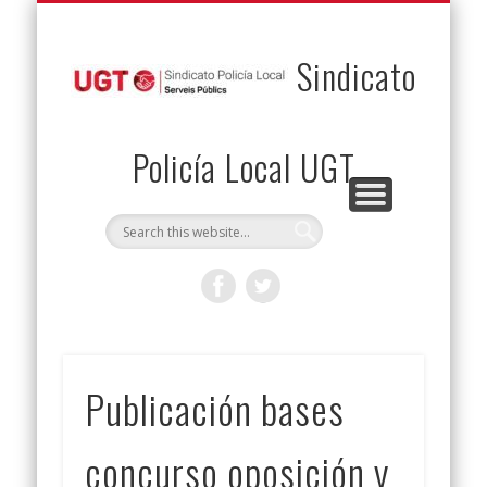
PERMUTAS
CONTACTO
VENTAJAS
AFILIACIÓN
SERVICIOS
INICIO
Envía tu permuta
Noticias
Descuentos
Federación
Jurídicos
Solicitud
Sindicato
Policía Local UGT
Publicación bases
concurso oposición y