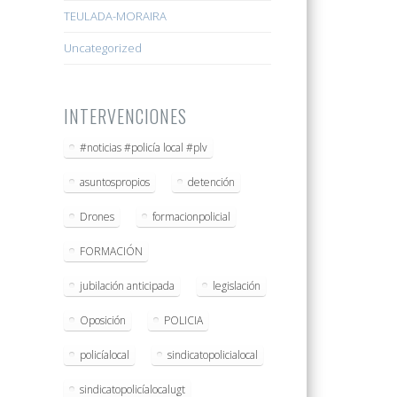
TEULADA-MORAIRA
Uncategorized
INTERVENCIONES
#noticias #policía local #plv
asuntospropios
detención
Drones
formacionpolicial
FORMACIÓN
jubilación anticipada
legislación
Oposición
POLICIA
policíalocal
sindicatopolicialocal
sindicatopolicíalocalugt