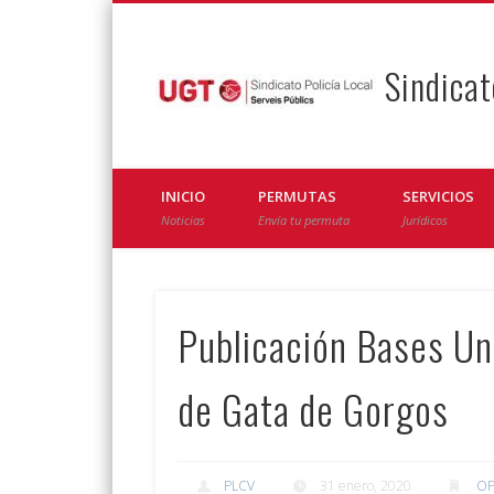
Sindicat
Facebook
Twitter
INICIO
PERMUTAS
SERVICIOS
Noticias
Envía tu permuta
Jurídicos
Publicación Bases Una
de Gata de Gorgos
PLCV
31 enero, 2020
OP