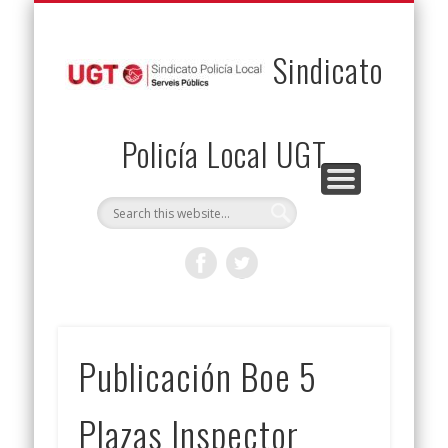
PERMUTAS
CONTACTO
VENTAJAS
AFILIACIÓN
SERVICIOS
INICIO
Envía tu permuta
Noticias
Descuentos
Federación
Jurídicos
Solicitud
Sindicato
Policía Local UGT
Publicación Boe 5
Plazas Inspector