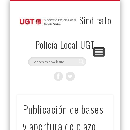
PERMUTAS
CONTACTO
VENTAJAS
AFILIACIÓN
SERVICIOS
INICIO
Envía tu permuta
Noticias
Descuentos
Federación
Jurídicos
Solicitud
Sindicato
Policía Local UGT
Publicación de bases
y apertura de plazo