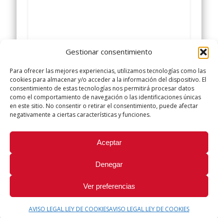
Gestionar consentimiento
Para ofrecer las mejores experiencias, utilizamos tecnologías como las
cookies para almacenar y/o acceder a la información del dispositivo. El
consentimiento de estas tecnologías nos permitirá procesar datos
como el comportamiento de navegación o las identificaciones únicas
en este sitio. No consentir o retirar el consentimiento, puede afectar
negativamente a ciertas características y funciones.
Oposición
Did you like this article? Share it with your friends!
Aceptar
Tweet
Denegar
Ver preferencias
AVISO LEGAL LEY DE COOKIES
AVISO LEGAL LEY DE COOKIES
© 2026 Sindicato Policía Local UGT