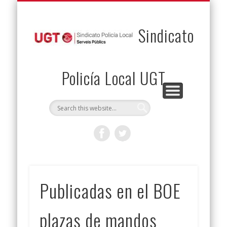
PERMUTAS
CONTACTO
VENTAJAS
AFILIACIÓN
SERVICIOS
INICIO
Envía tu permuta
Noticias
Descuentos
Federación
Jurídicos
Solicitud
Sindicato
Policía Local UGT
Publicadas en el BOE
plazas de mandos