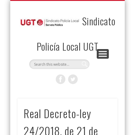
PERMUTAS
CONTACTO
VENTAJAS
AFILIACIÓN
SERVICIOS
INICIO
Envía tu permuta
Noticias
Descuentos
Federación
Jurídicos
Solicitud
Sindicato
Policía Local UGT
Real Decreto-ley
24/2018, de 21 de