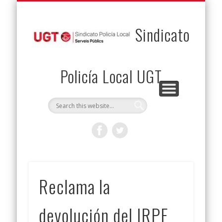
PERMUTAS
CONTACTO
VENTAJAS
AFILIACIÓN
SERVICIOS
INICIO
Envía tu permuta
Noticias
Descuentos
Federación
Jurídicos
Solicitud
Sindicato
Policía Local UGT
Reclama la
devolución del IRPF