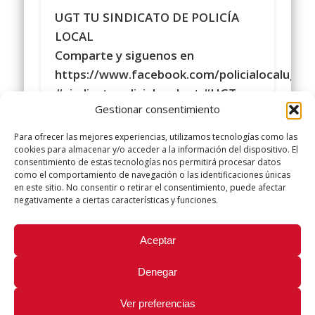
UGT TU SINDICATO DE POLICÍA
LOCAL
Comparte y siguenos en
https://www.facebook.com/policialocalugt
#sindicatopolicialocalugt #UGT
Gestionar consentimiento
Instagram
@sindicatopolicialocalugt
Para ofrecer las mejores experiencias, utilizamos tecnologías como las
+Sindicato Policía Local UGT UGT
cookies para almacenar y/o acceder a la información del dispositivo. El
consentimiento de estas tecnologías nos permitirá procesar datos
twitter.com/UGTPoliciaLocal
como el comportamiento de navegación o las identificaciones únicas
http://www.policialocalugt.es
en este sitio. No consentir o retirar el consentimiento, puede afectar
negativamente a ciertas características y funciones.
Did you like this article? Share it with your friends!
Aceptar
Tweet
Denegar
Ver preferencias