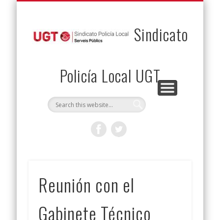
PERMUTAS
CONTACTO
VENTAJAS
AFILIACIÓN
SERVICIOS
INICIO
Envía tu permuta
Noticias
Descuentos
Federación
Jurídicos
Solicitud
Sindicato
Policía Local UGT
Reunión con el
Gabinete Técnico