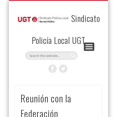
PERMUTAS
CONTACTO
VENTAJAS
AFILIACIÓN
SERVICIOS
INICIO
Envía tu permuta
Noticias
Descuentos
Federación
Jurídicos
Solicitud
Sindicato
Policía Local UGT
Reunión con la
Federación