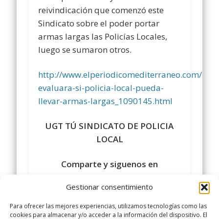
reivindicación que comenzó este
Sindicato sobre el poder portar
armas largas las Policías Locales,
luego se sumaron otros.
http://www.elperiodicomediterraneo.com/notici
evaluara-si-policia-local-pueda-
llevar-armas-largas_1090145.html
UGT TÚ SINDICATO DE POLICIA
LOCAL
Comparte y siguenos en
https://www.facebook.com/policialocalugt
Gestionar consentimiento
#sindicatopolicialocalugt#UGT
Para ofrecer las mejores experiencias, utilizamos tecnologías como las
+Sindicato Policía Local UGT
cookies para almacenar y/o acceder a la información del dispositivo. El