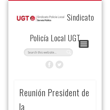
PERMUTAS
CONTACTO
VENTAJAS
AFILIACIÓN
SERVICIOS
INICIO
Envía tu permuta
Noticias
Descuentos
Federación
Jurídicos
Solicitud
Sindicato
Policía Local UGT
Reunión President de
la