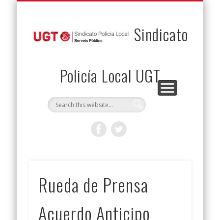
PERMUTAS
CONTACTO
VENTAJAS
AFILIACIÓN
SERVICIOS
INICIO
Envía tu permuta
Noticias
Descuentos
Federación
Jurídicos
Solicitud
Sindicato
Policía Local UGT
Rueda de Prensa
Acuerdo Anticipo