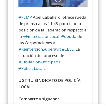
#
FEMP
Abel Caballero, ofrece rueda
de prensa a las 11.45 para fijar la
posición de la Federación respecto a
la
#
FinanciaciónLocal
,
#
deuda
de
las Corporaciones y
#
ReinversiónSuperávit
#
EELL
. La
situación del proceso de
#
JubilaciónAnticipada
#
PolicíaLocal
.
UGT TU SINDICATO DE POLICÍA
LOCAL
Comparte y siguenos
en
https://www.facebook.com/policialocalu