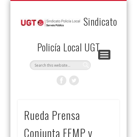
PERMUTAS
CONTACTO
VENTAJAS
AFILIACIÓN
SERVICIOS
INICIO
Envía tu permuta
Noticias
Descuentos
Federación
Jurídicos
Solicitud
Sindicato
Policía Local UGT
Rueda Prensa
Conjunta FEMP y