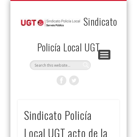
PERMUTAS
CONTACTO
VENTAJAS
AFILIACIÓN
SERVICIOS
INICIO
Envía tu permuta
Noticias
Descuentos
Federación
Jurídicos
Solicitud
Sindicato
Policía Local UGT
Sindicato Policía
Local UGT acto de la