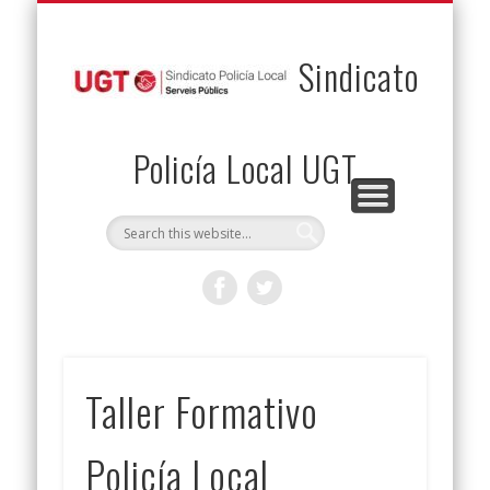
PERMUTAS
CONTACTO
VENTAJAS
AFILIACIÓN
SERVICIOS
INICIO
Envía tu permuta
Noticias
Descuentos
Federación
Jurídicos
Solicitud
Sindicato
Policía Local UGT
Taller Formativo
Policía Local