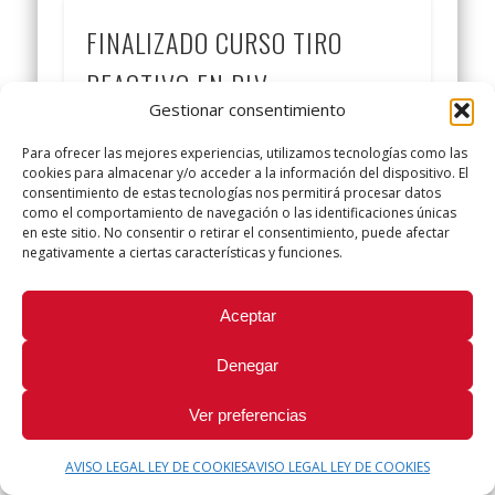
FINALIZADO CURSO TIRO
REACTIVO EN PLV
Gestionar consentimiento
El pasado jueves día 12 de mayo de 2016
Para ofrecer las mejores experiencias, utilizamos tecnologías como las
finalizó el curso de tiro reactivo impartido por
cookies para almacenar y/o acceder a la información del dispositivo. El
Jose Riera a 14 compañeros …
consentimiento de estas tecnologías nos permitirá procesar datos
como el comportamiento de navegación o las identificaciones únicas
en este sitio. No consentir o retirar el consentimiento, puede afectar
negativamente a ciertas características y funciones.
© 2026 Sindicato Policía Local UGT
Aceptar
Denegar
Ver preferencias
AVISO LEGAL LEY DE COOKIES
AVISO LEGAL LEY DE COOKIES