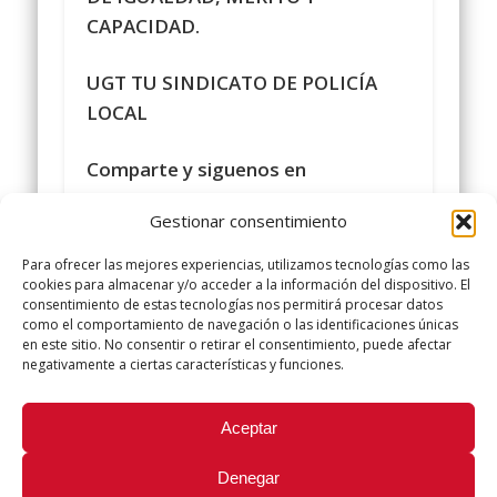
CAPACIDAD.
UGT TU SINDICATO DE POLICÍA
LOCAL
Comparte y siguenos en
https://www.facebook.com/policialocalugt
Gestionar consentimiento
#sindicatopolicialocalugt#UGT
Para ofrecer las mejores experiencias, utilizamos tecnologías como las
+SINDICATO POLICIA LOCAL UGT
cookies para almacenar y/o acceder a la información del dispositivo. El
consentimiento de estas tecnologías nos permitirá procesar datos
twitter.com/UGTPoliciaLocal
como el comportamiento de navegación o las identificaciones únicas
http://www.policialocalugt
en este sitio. No consentir o retirar el consentimiento, puede afectar
negativamente a ciertas características y funciones.
Did you like this article? Share it with your friends!
Aceptar
Tweet
Denegar