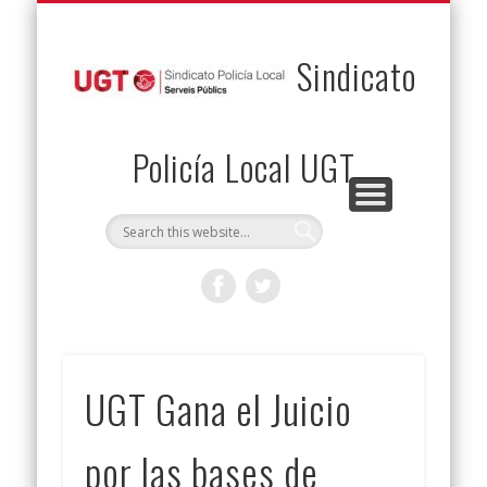
PERMUTAS
CONTACTO
VENTAJAS
AFILIACIÓN
SERVICIOS
INICIO
Envía tu permuta
Noticias
Descuentos
Federación
Jurídicos
Solicitud
Sindicato
Policía Local UGT
UGT Gana el Juicio
por las bases de