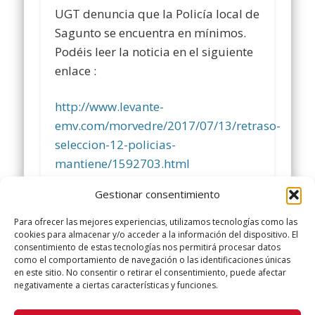
UGT denuncia que la Policía local de
Sagunto se encuentra en mínimos.
Podéis leer la noticia en el siguiente
enlace :
http://www.levante-
emv.com/morvedre/2017/07/13/retraso-
seleccion-12-policias-
mantiene/1592703.html
Gestionar consentimiento
Comparte y siguenos en
www.facebook.com/policialocalugt
Para ofrecer las mejores experiencias, utilizamos tecnologías como las
cookies para almacenar y/o acceder a la información del dispositivo. El
consentimiento de estas tecnologías nos permitirá procesar datos
Twitter @ugtpolicialocal
como el comportamiento de navegación o las identificaciones únicas
www.policialocalugt.es
en este sitio. No consentir o retirar el consentimiento, puede afectar
negativamente a ciertas características y funciones.