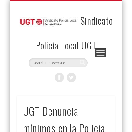
PERMUTAS
CONTACTO
VENTAJAS
AFILIACIÓN
SERVICIOS
INICIO
Envía tu permuta
Noticias
Descuentos
Federación
Jurídicos
Solicitud
Sindicato
Policía Local UGT
UGT Denuncia
mínimos en la Policía