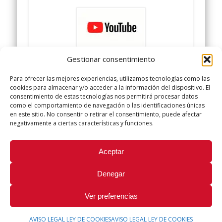
Gestionar consentimiento
#sindicatopolicíalocalugt
Para ofrecer las mejores experiencias, utilizamos tecnologías como las
cookies para almacenar y/o acceder a la información del dispositivo. El
#policíalocal
consentimiento de estas tecnologías nos permitirá procesar datos
como el comportamiento de navegación o las identificaciones únicas
UGT SERVICIOS PÚBLICOS
en este sitio. No consentir o retirar el consentimiento, puede afectar
negativamente a ciertas características y funciones.
Did you like this article? Share it with your friends!
Aceptar
Tweet
Denegar
Ver preferencias
AVISO LEGAL LEY DE COOKIES
AVISO LEGAL LEY DE COOKIES