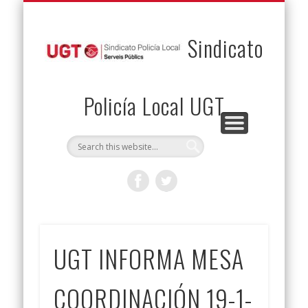
PERMUTAS
CONTACTO
VENTAJAS
AFILIACIÓN
SERVICIOS
INICIO
Envía tu permuta
Noticias
Descuentos
Federación
Jurídicos
Solicitud
Sindicato
Policía Local UGT
UGT INFORMA MESA
COORDINACIÓN 19-1-