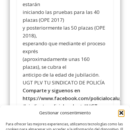
estarán
iniciando las pruebas para las 40
plazas (OPE 2017)
y posteriormente las 50 plazas (OPE
2018),
esperando que mediante el proceso
exprés
(aproximadamente unas 160
plazas), se cubra el
anticipo de la edad de jubilación.
UGT PLV TU SINDICATO DE POLICÍA
Comparte y siguenos en
https://www.facebook.com/policialocalugt
#sindicatopolicialocalugt #UGT
Gestionar consentimiento
Instagram
@sindicatopolicialocalugt
Para ofrecer las mejores experiencias, utilizamos tecnologías como las
+Sindicato Policía Local UGT UGT
cookies para almacenar y/o acceder a la información del dispositivo. El