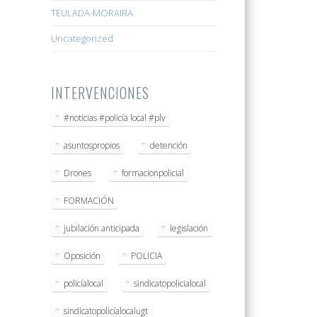
TEULADA-MORAIRA
Uncategorized
INTERVENCIONES
#noticias #policía local #plv
asuntospropios
detención
Drones
formacionpolicial
FORMACIÓN
jubilación anticipada
legislación
Oposición
POLICIA
policíalocal
sindicatopolicialocal
sindicatopolicíalocalugt