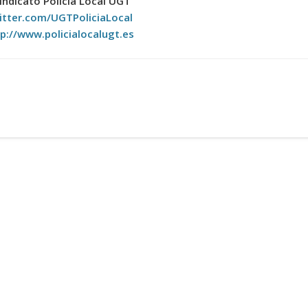
indicato Policía Local UGT
itter.com/UGTPoliciaLocal
p://www.policialocalugt.es