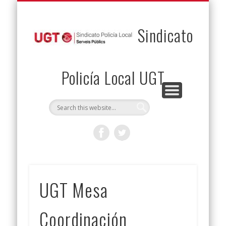
PERMUTAS
CONTACTO
VENTAJAS
AFILIACIÓN
SERVICIOS
INICIO
Envía tu permuta
Noticias
Descuentos
Federación
Jurídicos
Solicitud
Sindicato
Policía Local UGT
UGT Mesa
Coordinación