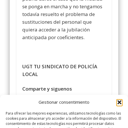
se ponga en marcha y no tengamos
todavía resuelto el problema de
sustituciones del personal que
quiera acceder a la jubilación
anticipada por coeficientes.
UGT TU SINDICATO
DE POLICÍA
LOCAL
Comparte y siguenos
en
https://www.facebook.com/policialocalu
Gestionar consentimiento
#
sindicatopolicialocalugt
#UGT
Para ofrecer las mejores experiencias, utilizamos tecnologías como las
google.com/+SindicatoPolicíaLocalUGT
cookies para almacenar y/o acceder a la información del dispositivo. El
consentimiento de estas tecnologías nos permitirá procesar datos
twitter.com/UGTPoliciaLocal