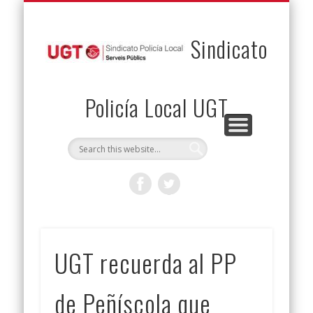
PERMUTAS
CONTACTO
VENTAJAS
AFILIACIÓN
SERVICIOS
INICIO
Envía tu permuta
Noticias
Descuentos
Federación
Jurídicos
Solicitud
Sindicato
Policía Local UGT
UGT recuerda al PP
de Peñíscola que