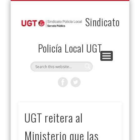
PERMUTAS
CONTACTO
VENTAJAS
AFILIACIÓN
SERVICIOS
INICIO
Envía tu permuta
Noticias
Descuentos
Federación
Jurídicos
Solicitud
Sindicato
Policía Local UGT
UGT reitera al
Ministerio que las