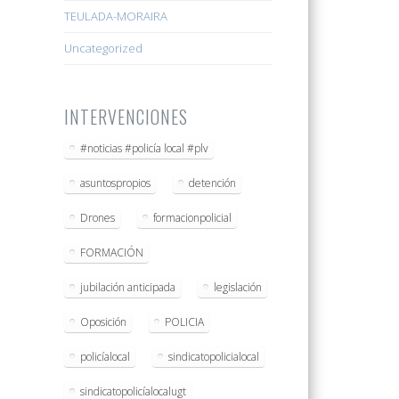
TEULADA-MORAIRA
Uncategorized
INTERVENCIONES
#noticias #policía local #plv
asuntospropios
detención
Drones
formacionpolicial
FORMACIÓN
jubilación anticipada
legislación
Oposición
POLICIA
policíalocal
sindicatopolicialocal
sindicatopolicíalocalugt