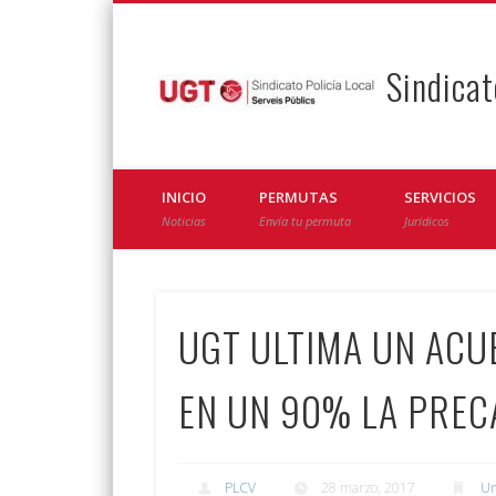
Sindicat
Facebook
Twitter
INICIO
PERMUTAS
SERVICIOS
Noticias
Envía tu permuta
Jurídicos
UGT ULTIMA UN ACU
EN UN 90% LA PREC
PLCV
28 marzo, 2017
Un