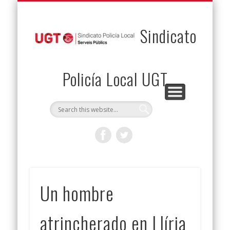
PERMUTAS
CONTACTO
VENTAJAS
AFILIACIÓN
SERVICIOS
INICIO
Envía tu permuta
Noticias
Descuentos
Federación
Jurídicos
Solicitud
Sindicato
Policía Local UGT
Un hombre
atrincherado en Llíria