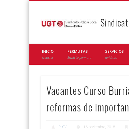
Sindicat
Facebook
Twitter
INICIO
PERMUTAS
SERVICIOS
Noticias
Envía tu permuta
Jurídicos
Vacantes Curso Burri
reformas de importan
PLCV
16 noviembre, 2018