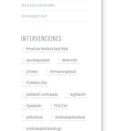
TEULADA-MORAIRA
Uncategorized
INTERVENCIONES
#noticias #policía local #plv
asuntospropios
detención
Drones
formacionpolicial
FORMACIÓN
jubilación anticipada
legislación
Oposición
POLICIA
policíalocal
sindicatopolicialocal
sindicatopolicíalocalugt