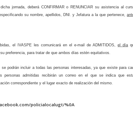
 dicha jornada
, deberá
CONFIRMAR
o
RENUNCIAR
su asistencia al curs
 especificando su
nombre, apellidos
,
DNI. y Jefatura a la que pertenece
,
ant
ecibidas, el IVASPE les comunicará en el e-mail de ADMITIDOS,
el día
q
 su preferencia, para tratar de que ambos días estén equitativos.
se podrán incluir a todas las personas interesadas, ya que existe para ca
s personas admitidas recibirán un correo en el que se indica que est
ión correspondiente y el lugar exacto de realización del mismo.
facebook.com/policialocalugt/%0A