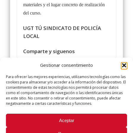
materiales y el lugar concreto de realización
del curso.
UGT TÚ SINDICATO DE POLICÍA
LOCAL
Comparte y siguenos
en
https://www.facebook.com/policialocalu
Gestionar consentimiento
#sindicatopolicialocalugt
#UGT
Para ofrecer las mejores experiencias, utilizamos tecnologías como las
+Sindicato Policía Local UGT
cookies para almacenar y/o acceder a la información del dispositivo. El
consentimiento de estas tecnologías nos permitirá procesar datos
twitter.com/UGTPoliciaLocal
como el comportamiento de navegación o las identificaciones únicas
http://www.policialocalugt.es
en este sitio. No consentir o retirar el consentimiento, puede afectar
negativamente a ciertas características y funciones.
Did you like this article? Share it with your friends!
Aceptar
Tweet