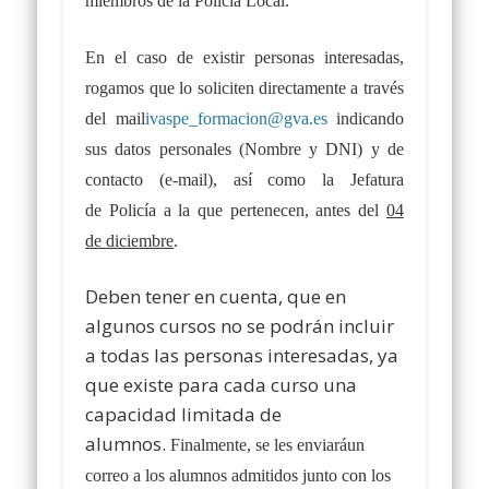
miembros de la Policía Local.
En el caso de existir personas interesadas,
rogamos que lo soliciten directamente a través
del mail
ivaspe_formacion@gva.es
indicando
sus datos personales (
N
ombre y DNI
) y de
contacto (
e-mail
), así como la
J
efatura
de
P
olicía
a la que pertenecen,
antes del
0
4
de
dic
ie
mbre
.
Deben tener en cuenta, que en
algunos cursos no se podrán incluir
a todas las personas interesadas, ya
que existe para cada curso una
capacidad limitada de
alumnos.
Finalmente, se les enviará
un
correo a los alumnos admitidos junto con los