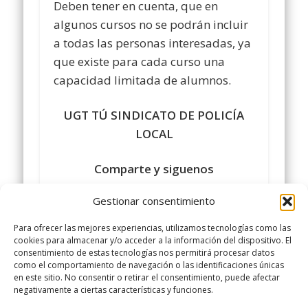
Deben tener en cuenta, que en
algunos cursos no se podrán incluir
a todas las personas interesadas, ya
que existe para cada curso una
capacidad limitada de alumnos.
UGT TÚ SINDICATO DE POLICÍA
LOCAL
Comparte y siguenos
en
https://www.facebook.com/policialocalu
Gestionar consentimiento
#sindicatopolicialocalugt
#UGT
Para ofrecer las mejores experiencias, utilizamos tecnologías como las
+Sindicato Policía Local UGT
cookies para almacenar y/o acceder a la información del dispositivo. El
consentimiento de estas tecnologías nos permitirá procesar datos
twitter.com/UGTPoliciaLocal
como el comportamiento de navegación o las identificaciones únicas
http://www.policialocalugt.es
en este sitio. No consentir o retirar el consentimiento, puede afectar
negativamente a ciertas características y funciones.