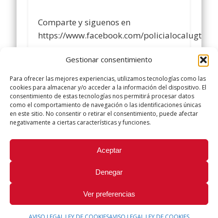
Comparte y siguenos en
https://www.facebook.com/policialocalugt/%0
Gestionar consentimiento
#sindicatopolicialocalugt
#UGT
Para ofrecer las mejores experiencias, utilizamos tecnologías como las
+Sindicato Policía Local UGT UGT
cookies para almacenar y/o acceder a la información del dispositivo. El
consentimiento de estas tecnologías nos permitirá procesar datos
twitter.com/UGTPoliciaLocal
como el comportamiento de navegación o las identificaciones únicas
http://www.policialocalugt.es
en este sitio. No consentir o retirar el consentimiento, puede afectar
negativamente a ciertas características y funciones.
Did you like this article? Share it with your friends!
Aceptar
Tweet
Denegar
Ver preferencias
AVISO LEGAL LEY DE COOKIES
AVISO LEGAL LEY DE COOKIES