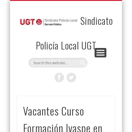
PERMUTAS
CONTACTO
VENTAJAS
AFILIACIÓN
SERVICIOS
INICIO
Envía tu permuta
Noticias
Descuentos
Federación
Jurídicos
Solicitud
Sindicato
Policía Local UGT
Vacantes Curso
Formación Ivaspe en