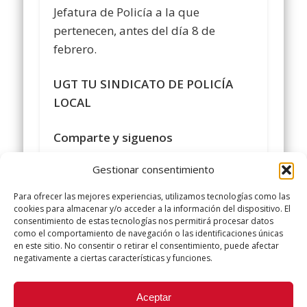
Jefatura de Policía a la que
pertenecen, antes del día 8 de
febrero.
UGT TU SINDICATO DE POLICÍA
LOCAL
Comparte y siguenos
en
https://www.facebook.com/policialocalu
Gestionar consentimiento
#
sindicatopolicialocalugt
#UGT
Para ofrecer las mejores experiencias, utilizamos tecnologías como las
+SINDICATO POLICIA LOCAL UGT
cookies para almacenar y/o acceder a la información del dispositivo. El
consentimiento de estas tecnologías nos permitirá procesar datos
twitter.com/UGTPoliciaLocal
como el comportamiento de navegación o las identificaciones únicas
http://www.policialocalugt
en este sitio. No consentir o retirar el consentimiento, puede afectar
negativamente a ciertas características y funciones.
Did you like this article? Share it with your friends!
Aceptar