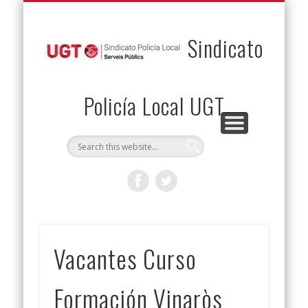
PERMUTAS
CONTACTO
VENTAJAS
AFILIACIÓN
SERVICIOS
INICIO
Envía tu permuta
Noticias
Descuentos
Federación
Jurídicos
Solicitud
Sindicato
Policía Local UGT
Vacantes Curso
Formación Vinaròs