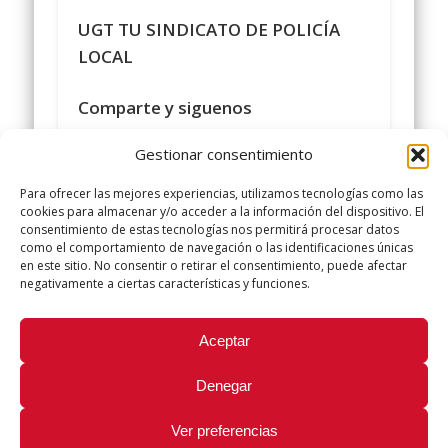
UGT TU SINDICATO DE POLICÍA
LOCAL
Comparte y siguenos
en
https://www.facebook.com/policialocalu
Gestionar consentimiento
#
sindicatopolicialocalugt
#UGT
Para ofrecer las mejores experiencias, utilizamos tecnologías como las
+Sindicato Policía Local UGT UGT
cookies para almacenar y/o acceder a la información del dispositivo. El
consentimiento de estas tecnologías nos permitirá procesar datos
twitter.com/UGTPoliciaLocal
como el comportamiento de navegación o las identificaciones únicas
http://www.policialocalugt
en este sitio. No consentir o retirar el consentimiento, puede afectar
negativamente a ciertas características y funciones.
Did you like this article? Share it with your friends!
Aceptar
Tweet
Denegar
Ver preferencias