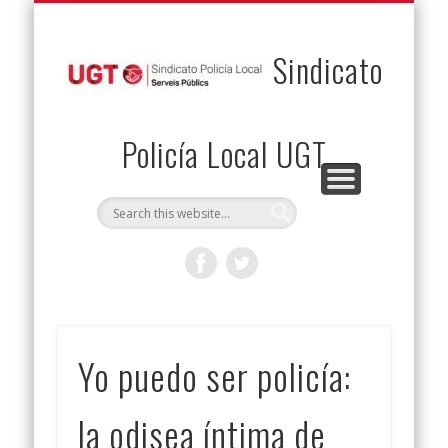
PERMUTAS
CONTACTO
VENTAJAS
AFILIACIÓN
SERVICIOS
INICIO
Envía tu permuta
Noticias
Descuentos
Federación
Jurídicos
Solicitud
Sindicato
Policía Local UGT
Yo puedo ser policía:
la odisea íntima de